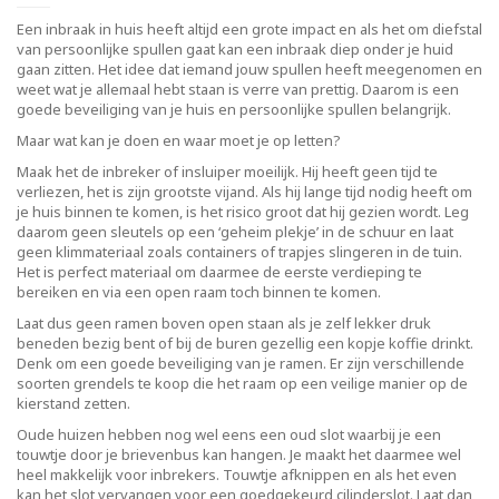
Een inbraak in huis heeft altijd een grote impact en als het om diefstal
van persoonlijke spullen gaat kan een inbraak diep onder je huid
gaan zitten. Het idee dat iemand jouw spullen heeft meegenomen en
weet wat je allemaal hebt staan is verre van prettig. Daarom is een
goede beveiliging van je huis en persoonlijke spullen belangrijk.
Maar wat kan je doen en waar moet je op letten?
Maak het de inbreker of insluiper moeilijk. Hij heeft geen tijd te
verliezen, het is zijn grootste vijand. Als hij lange tijd nodig heeft om
je huis binnen te komen, is het risico groot dat hij gezien wordt. Leg
daarom geen sleutels op een ‘geheim plekje’ in de schuur en laat
geen klimmateriaal zoals containers of trapjes slingeren in de tuin.
Het is perfect materiaal om daarmee de eerste verdieping te
bereiken en via een open raam toch binnen te komen.
Laat dus geen ramen boven open staan als je zelf lekker druk
beneden bezig bent of bij de buren gezellig een kopje koffie drinkt.
Denk om een goede beveiliging van je ramen. Er zijn verschillende
soorten grendels te koop die het raam op een veilige manier op de
kierstand zetten.
Oude huizen hebben nog wel eens een oud slot waarbij je een
touwtje door je brievenbus kan hangen. Je maakt het daarmee wel
heel makkelijk voor inbrekers. Touwtje afknippen en als het even
kan het slot vervangen voor een goedgekeurd cilinderslot. Laat dan