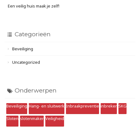
Een veilig huis maak je zelf!
Categorieën
Beveiliging
Uncategorized
Onderwerpen
Beveiliging
Hang- en sluitwerk
Inbraakpreventie
inbreker
SKG
Sloten
slotenmaker
Veiligheid